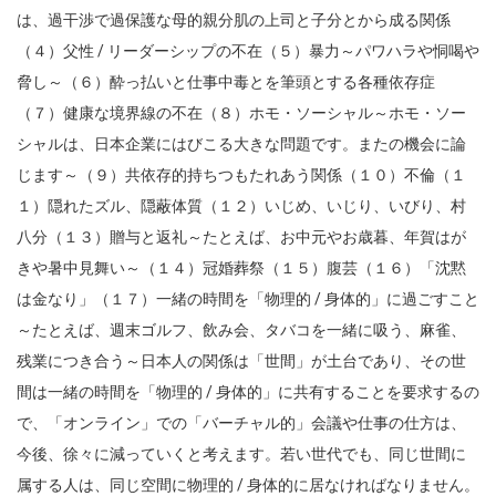
は、過干渉で過保護な母的親分肌の上司と子分とから成る関係
（４）父性 / リーダーシップの不在（５）暴力～パワハラや恫喝や
脅し～（６）酔っ払いと仕事中毒とを筆頭とする各種依存症
（７）健康な境界線の不在（８）ホモ・ソーシャル～ホモ・ソー
シャルは、日本企業にはびこる大きな問題です。またの機会に論
じます～（９）共依存的持ちつもたれあう関係（１０）不倫（１
１）隠れたズル、隠蔽体質（１２）いじめ、いじり、いびり、村
八分（１３）贈与と返礼～たとえば、お中元やお歳暮、年賀はが
きや暑中見舞い～（１４）冠婚葬祭（１５）腹芸（１６）「沈黙
は金なり」（１７）一緒の時間を「物理的 / 身体的」に過ごすこと
～たとえば、週末ゴルフ、飲み会、タバコを一緒に吸う、麻雀、
残業につき合う～日本人の関係は「世間」が土台であり、その世
間は一緒の時間を「物理的 / 身体的」に共有することを要求するの
で、「オンライン」での「バーチャル的」会議や仕事の仕方は、
今後、徐々に減っていくと考えます。若い世代でも、同じ世間に
属する人は、同じ空間に物理的 / 身体的に居なければなりません。