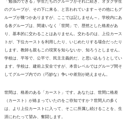
「勉強のできる」学生たちのグループがそれに続き、オタク学生
のグループが、その下に来る、と言われています～その他にもグ
ループが幾つかありますが、ここでは記しません～。学校内にあ
る各グループは、間違いなく「世間」で、歴然とした格差があ
り、基本的に交わることはありません。交わるのは、上位カース
トが、下位カーストを利用したり、いじめたりする場合だったり
します。教師も親もこの現実を知らないか、知ろうとしません。
学校は、平等で、公平で、民主主義的だ、と思い込もうとしてい
ます。学校は、建前上安全ですが、本音レベルではグループ間そ
してグループ内での（巧妙な）争いや差別が絶えません。
世間は、格差のある「カースト」です。あなたは、世間に格差
（カースト）が絡まっていたのをご存知ですか？世間人の多く
は、より上位カーストに入って、そこに所属し続けることを、生
涯にわたって望み、奮闘します。