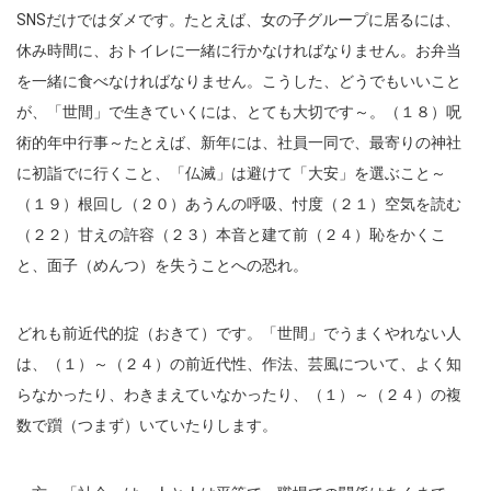
SNSだけではダメです。たとえば、女の子グループに居るには、
休み時間に、おトイレに一緒に行かなければなりません。お弁当
を一緒に食べなければなりません。こうした、どうでもいいこと
が、「世間」で生きていくには、とても大切です～。（１８）呪
術的年中行事～たとえば、新年には、社員一同で、最寄りの神社
に初詣でに行くこと、「仏滅」は避けて「大安」を選ぶこと～
（１９）根回し（２０）あうんの呼吸、忖度（２１）空気を読む
（２２）甘えの許容（２３）本音と建て前（２４）恥をかくこ
と、面子（めんつ）を失うことへの恐れ。
どれも前近代的掟（おきて）です。「世間」でうまくやれない人
は、（１）～（２４）の前近代性、作法、芸風について、よく知
らなかったり、わきまえていなかったり、（１）～（２４）の複
数で躓（つまず）いていたりします。