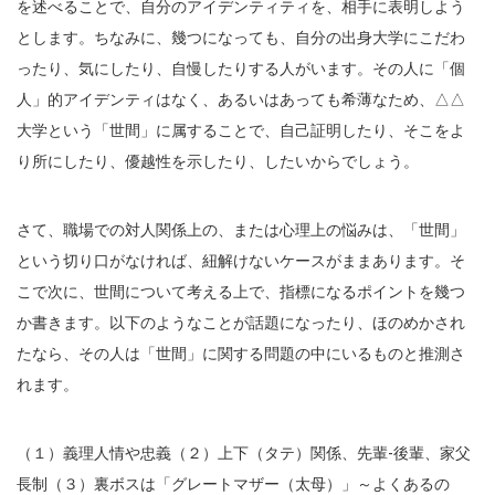
を述べることで、自分のアイデンティティを、相手に表明しよう
とします。ちなみに、幾つになっても、自分の出身大学にこだわ
ったり、気にしたり、自慢したりする人がいます。その人に「個
人」的アイデンティはなく、あるいはあっても希薄なため、△△
大学という「世間」に属することで、自己証明したり、そこをよ
り所にしたり、優越性を示したり、したいからでしょう。
さて、職場での対人関係上の、または心理上の悩みは、「世間」
という切り口がなければ、紐解けないケースがままあります。そ
こで次に、世間について考える上で、指標になるポイントを幾つ
か書きます。以下のようなことが話題になったり、ほのめかされ
たなら、その人は「世間」に関する問題の中にいるものと推測さ
れます。
（１）義理人情や忠義（２）上下（タテ）関係、先輩-後輩、家父
長制（３）裏ボスは「グレートマザー（太母）」～よくあるの