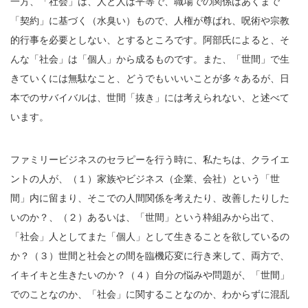
一方、「社会」は、人と人は平等で、職場での関係はあくまで
「契約」に基づく（水臭い）もので、人権が尊ばれ、呪術や宗教
的行事を必要としない、とするところです。阿部氏によると、そ
んな「社会」は「個人」から成るものです。また、「世間」で生
きていくには無駄なこと、どうでもいいいことが多々あるが、日
本でのサバイバルは、世間「抜き」には考えられない、と述べて
います。
ファミリービジネスのセラピーを行う時に、私たちは、クライエ
ントの人が、（１）家族やビジネス（企業、会社）という「世
間」内に留まり、そこでの人間関係を考えたり、改善したりした
いのか？、（２）あるいは、「世間」という枠組みから出て、
「社会」人としてまた「個人」として生きることを欲しているの
か？（３）世間と社会との間を臨機応変に行き来して、両方で、
イキイキと生きたいのか？（４）自分の悩みや問題が、「世間」
でのことなのか、「社会」に関することなのか、わからずに混乱