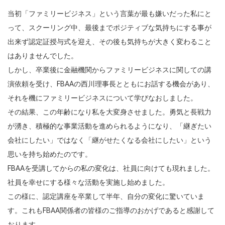
当初「ファミリービジネス」
という言葉が最も嫌いだった私にと
って、スクーリング中、
最後までポジティブな気持ちにする事が
出来ず認定証授与式を迎え
、その後も気持ちが大きく変わること
はありませんでした。
しかし、
卒業後に金融機関からファミリービジネスに関しての講
演依頼を受
け、FBAAの西川理事長とともにお話する機会があり、
それを機にファミリービジネスについて学びなおしました。
その結果、この年齢になり私を大変身させました。
勇気と長戦力
が湧き、積極的な事業活動を進められるようになり、
「継ぎたい
会社にしたい」ではなく「
継がせたくなる会社にしたい」という
思いを持ち始めたのです。
FBAAを受講してからの私の変化は、
社員に向けても現れました。
社員を幸せにする様々な活動を実施し始めました。
この様に、認定講座を卒業して半年、自分の変化に驚いていま
す。これもFBAA関係者の皆様のご指導のおかげであると感謝して
お
ります。