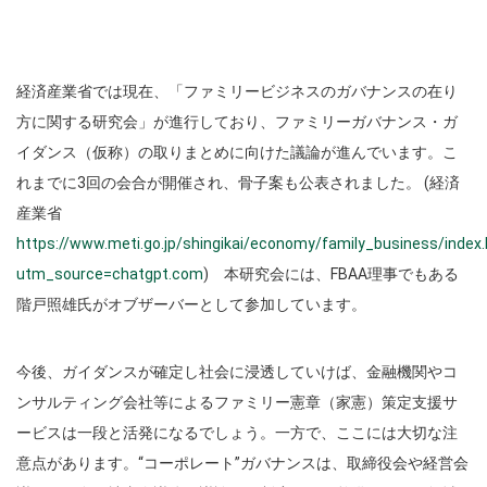
経済産業省では現在、「ファミリービジネスのガバナンスの在り
方に関する研究会」が進行しており、ファミリーガバナンス・ガ
イダンス（仮称）の取りまとめに向けた議論が進んでいます。こ
れまでに3回の会合が開催され、骨子案も公表されました。 (経済
産業省
https://www.meti.go.jp/shingikai/economy/family_business/index
utm_source=chatgpt.com
) 本研究会には、FBAA理事でもある
階戸照雄氏がオブザーバーとして参加しています。
今後、ガイダンスが確定し社会に浸透していけば、金融機関やコ
ンサルティング会社等によるファミリー憲章（家憲）策定支援サ
ービスは一段と活発になるでしょう。一方で、ここには大切な注
意点があります。“コーポレート”ガバナンスは、取締役会や経営会