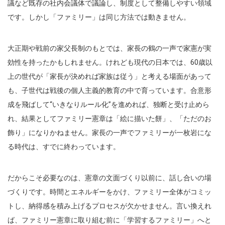
議など既存の社内会議体で議論し、制度として整備しやすい領域
です。しかし「ファミリー」は同じ方法では動きません。
大正期や戦前の家父長制のもとでは、家長の鶴の一声で家憲が実
効性を持ったかもしれません。けれども現代の日本では、60歳以
上の世代が「家長が決めれば家族は従う」と考える場面があって
も、子世代は戦後の個人主義的教育の中で育っています。合意形
成を飛ばして“いきなりルール化”を進めれば、独断と受け止めら
れ、結果としてファミリー憲章は「絵に描いた餅」、「ただのお
飾り」になりかねません。家長の一声でファミリーが一枚岩にな
る時代は、すでに終わっています。
だからこそ必要なのは、憲章の文面づくり以前に、話し合いの場
づくりです。時間とエネルギーをかけ、ファミリー全体がコミッ
トし、納得感を積み上げるプロセスが欠かせません。言い換えれ
ば、ファミリー憲章に取り組む前に「学習するファミリー」へと