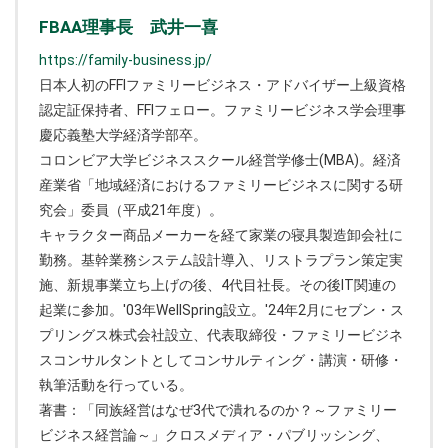
FBAA理事長 武井一喜
https://family-business.jp/
日本人初のFFIファミリービジネス・アドバイザー上級資格
認定証保持者、FFIフェロー。ファミリービジネス学会理事
慶応義塾大学経済学部卒。
コロンビア大学ビジネススクール経営学修士(MBA)。経済
産業省「地域経済におけるファミリービジネスに関する研
究会」委員（平成21年度）。
キャラクター商品メーカーを経て家業の寝具製造卸会社に
勤務。基幹業務システム設計導入、リストラプラン策定実
施、新規事業立ち上げの後、4代目社長。その後IT関連の
起業に参加。'03年WellSpring設立。'24年2月にセブン・ス
プリングス株式会社設立、代表取締役・ファミリービジネ
スコンサルタントとしてコンサルティング・講演・研修・
執筆活動を行っている。
著書：「同族経営はなぜ3代で潰れるのか？～ファミリー
ビジネス経営論～」クロスメディア・パブリッシング、