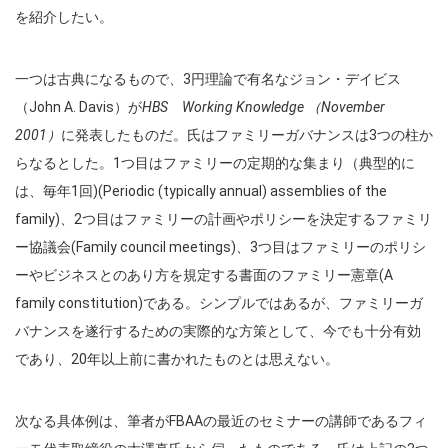
を紹介したい。
一つは古典になるもので、3円理論で有名なジョン・デイビス
（John A. Davis）が
HBS
Working Knowledge
（
November
2001
）
に発表したものだ。氏はファミリーガバナンスは3つの柱か
らなるとした。1つ目はファミリーの定期的な集まり（典型的に
は、毎年1回)(Periodic (typically annual) assemblies of the
family)、2つ目はファミリーの計画やポリシーを決定するファミリ
ー協議会(Family council meetings)、3つ目はファミリーのポリシ
ーやビジネスとのあり方を規定する書面のファミリー憲章(A
family constitution)である。シンプルではあるが、ファミリーガ
バナンスを遂行するための実際的な方策として、今でも十分有効
であり、20年以上前に書かれたものとは思えない。
次なる具体例は、筆者がFBAAの最近のセミナーの講師であるフィ