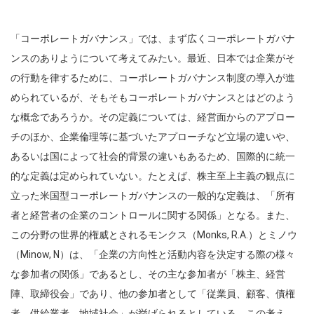
「コーポレートガバナンス」では、まず広くコーポレートガバナ
ンスのありようについて考えてみたい。最近、日本では企業がそ
の行動を律するために、コーポレートガバナンス制度の導入が進
められているが、そもそもコーポレートガバナンスとはどのよう
な概念であろうか。その定義については、経営面からのアプロー
チのほか、企業倫理等に基づいたアプローチなど立場の違いや、
あるいは国によって社会的背景の違いもあるため、国際的に統一
的な定義は定められていない。たとえば、株主至上主義の観点に
立った米国型コーポレートガバナンスの一般的な定義は、「所有
者と経営者の企業のコントロールに関する関係」となる。また、
この分野の世界的権威とされるモンクス（Monks, R.A.）とミノウ
（Minow, N）は、「企業の方向性と活動内容を決定する際の様々
な参加者の関係」であるとし、その主な参加者が「株主、経営
陣、取締役会」であり、他の参加者として「従業員、顧客、債権
者、供給業者、地域社会」が挙げられるとしている。この考え