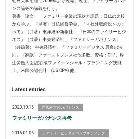
朝日大学を経て2006年より現職。現在、ファミリーガバナ
ンス論等の講義を行う。
著書・論文：「ファミリー企業の現状と課題：日仏の比較
から学ぶ」（単著）日仏経営学会、『＜社外取締役＞のす
べて』（共著）東洋経済新報社、 『日本のファミリービジ
ネス』（共著）中央経済社、『ファミリーガバナンス』
（共編著） 中央経済社、『ファミリービジネス 最良の法
則』（翻訳）ファーストプレス社他多数。資格：CFP、厚
生労働大臣認定l級ファイナンシャル・プランニング技能
土、米国公認会計土(US CPA) 他。
Latest entries
2023.10.15
同族経営のガバナンス
ファミリーガバナンス再考
2016.01.06
ファミリービジネスコンサルティング