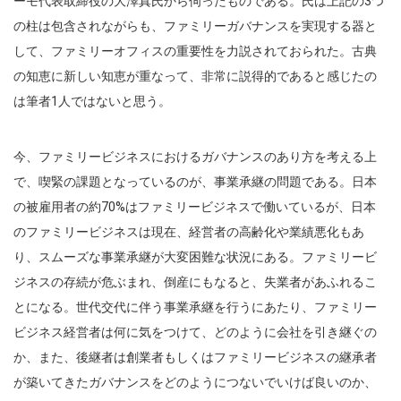
ーモ代表取締役の大澤真氏から伺ったものである。氏は上記の3つ
の柱は包含されながらも、ファミリーガバナンスを実現する器と
して、ファミリーオフィスの重要性を力説されておられた。古典
の知恵に新しい知恵が重なって、非常に説得的であると感じたの
は筆者1人ではないと思う。
今、ファミリービジネスにおけるガバナンスのあり方を考える上
で、喫緊の課題となっているのが、事業承継の問題である。日本
の被雇用者の約70%はファミリービジネスで働いているが、日本
のファミリービジネスは現在、経営者の高齢化や業績悪化もあ
り、スムーズな事業承継が大変困難な状況にある。ファミリービ
ジネスの存続が危ぶまれ、倒産にもなると、失業者があふれるこ
とになる。世代交代に伴う事業承継を行うにあたり、ファミリー
ビジネス経営者は何に気をつけて、どのように会社を引き継ぐの
か、また、後継者は創業者もしくはファミリービジネスの継承者
が築いてきたガバナンスをどのようにつないでいけば良いのか、