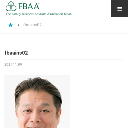
fbaains02
fbaains02
2021.11.09