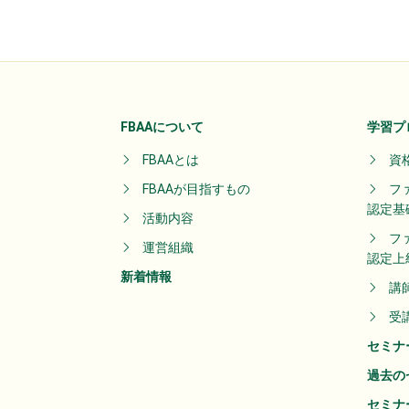
FBAAについて
学習プ
FBAAとは
資
FBAAが目指すもの
フ
認定基
活動内容
フ
運営組織
認定上
新着情報
講
受
セミナ
過去の
セミナ