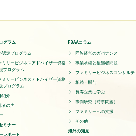
ログラム
FBAAコラム
格認定プログラム
同族経営のガバナンス
ァミリービジネスアドバイザー資格
事業承継と後継者問題
礎プログラム
ファミリービジネスコンサルテ
ァミリービジネスアドバイザー資格
相続・贈与
級プログラム
長寿企業に学ぶ
師紹介
事例研究（時事問題）
講者の声
ファミリーへの支援
ー
その他
セミナー
海外の知見
ーレポート