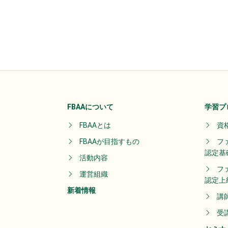
FBAAについて
学習プ
FBAAとは
資
FBAAが目指すもの
フ
認定基
活動内容
フ
運営組織
認定上
新着情報
講
受