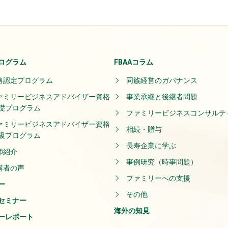
ログラム
FBAAコラム
格認定プログラム
同族経営のガバナンス
ァミリービジネスアドバイザー資格
事業承継と後継者問題
礎プログラム
ファミリービジネスコンサルテ
ァミリービジネスアドバイザー資格
相続・贈与
級プログラム
長寿企業に学ぶ
師紹介
事例研究（時事問題）
講者の声
ファミリーへの支援
ー
その他
セミナー
海外の知見
ーレポート