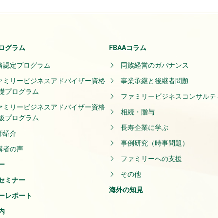
ログラム
FBAAコラム
格認定プログラム
同族経営のガバナンス
ァミリービジネスアドバイザー資格
事業承継と後継者問題
礎プログラム
ファミリービジネスコンサルテ
ァミリービジネスアドバイザー資格
相続・贈与
級プログラム
長寿企業に学ぶ
師紹介
事例研究（時事問題）
講者の声
ファミリーへの支援
ー
その他
セミナー
海外の知見
ーレポート
内