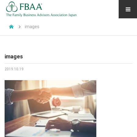
images
images
2019.10.19